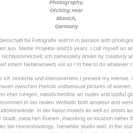
Photography,
Olching near
Munich,
Germany
denschaft für Fotografie seit
I’m in passion with photogr
en aus. Meine Projekte sind
15 years. I call myself an ar
 nichtkommerziell; ich ziehe
solely driven by creativity
iheit einem Nebenerwerb vor.
so I’m free to do whatever I 
e ich sinnliche und intensive
Here I present my intense,
auen zwischen Portrait und
sensual pictures of women, 
nem eher ruhigen, natürlichen
fine art nudes and tastful gl
enommen in der realen Welt
with both amateur and semi
tudioleinwände. In der Natur,
models as well as artists an
r Stadt, zwischen Ruinen, in
working on location rather th
der bei Homeshootings. Den
white studio wall; in the st