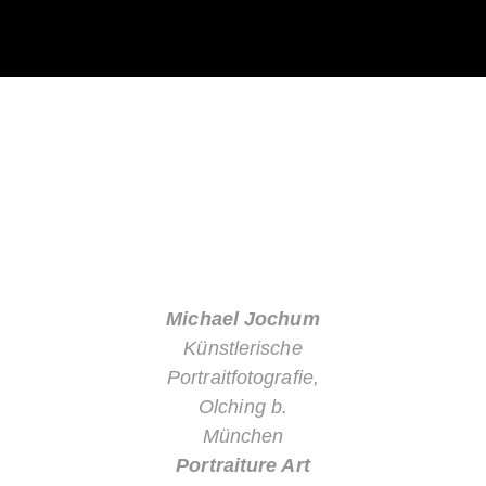
Michael Jochum
Künstlerische
Portraitfotografie,
Olching b.
München
Portraiture Art