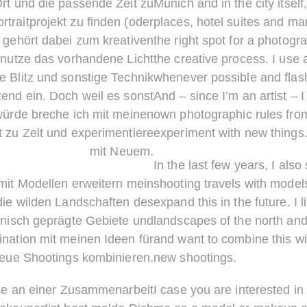
t und die passende Zeit zu
Munich and in the city itself,
rtraitprojekt zu finden (oder
places, hotel suites and ma
 gehört dabei zum kreativen
the right spot for a photogra
 nutze das vorhandene Licht
the creative process. I use a
e Blitz und sonstige Technik
whenever possible and fla
zend ein. Doch weil es sonst
And – since I’m an artist – I
würde breche ich mit meinen
own photographic rules from
t zu Zeit und experimentiere
experiment with new things
mit Neuem.
In the last few years, I als
mit Modellen erweitern mein
shooting travels with models
 die wilden Landschaften des
expand this in the future. I l
nisch geprägte Gebiete und
landscapes of the north and
nation mit meinen Ideen für
and want to combine this wi
eue Shootings kombinieren.
new shootings.
sse an einer Zusammenarbeit
I case you are interested in