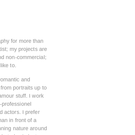
aphy for more than
tist; my projects are
 and non-commercial;
like to.
 romantic and
from portraits up to
amour stuff. I work
-professionel
d actors. I prefer
an in front of a
unning nature around