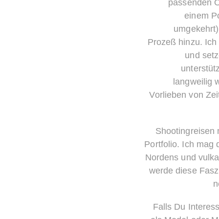
passenden Or
einem Po
umgekehrt)
Prozeß hinzu. Ich
und setz
unterstüt
langweilig 
Vorlieben von Zei
Shootingreisen 
Portfolio. Ich mag
Nordens und vulka
werde diese Faszi
n
Falls Du Intere