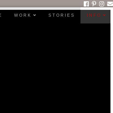
E
W O R K
S T O R I E S
I N F O